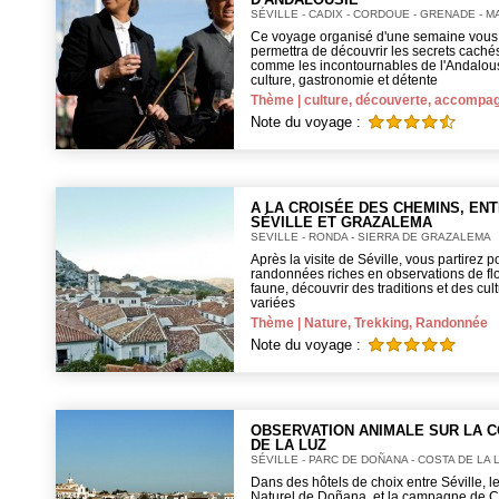
SÉVILLE - CADIX - CORDOUE - GRENADE - 
Ce voyage organisé d'une semaine vous
permettra de découvrir les secrets caché
comme les incontournables de l'Andalous
culture, gastronomie et détente
Thème | culture, découverte, accompa
Note du voyage :
A LA CROISÉE DES CHEMINS, EN
SÉVILLE ET GRAZALEMA
SEVILLE - RONDA - SIERRA DE GRAZALEMA
Après la visite de Séville, vous partirez 
randonnées riches en observations de flo
faune, découvrir des traditions et des cul
variées
Thème | Nature, Trekking, Randonnée
Note du voyage :
OBSERVATION ANIMALE SUR LA 
DE LA LUZ
SÉVILLE - PARC DE DOÑANA - COSTA DE LA 
Dans des hôtels de choix entre Séville, l
Naturel de Doñana, et la campagne de C