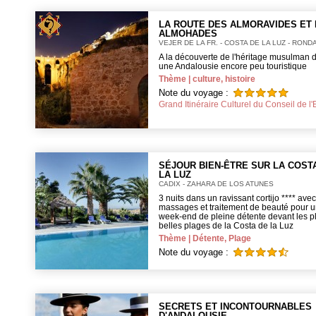
LA ROUTE DES ALMORAVIDES ET
ALMOHADES
VEJER DE LA FR. - COSTA DE LA LUZ - ROND
A la découverte de l'héritage musulman 
une Andalousie encore peu touristique
Thème | culture, histoire
Note du voyage :
Grand Itinéraire Culturel du Conseil de l
SÉJOUR BIEN-ÊTRE SUR LA COST
LA LUZ
CADIX - ZAHARA DE LOS ATUNES
3 nuits dans un ravissant cortijo **** avec
massages et traitement de beauté pour 
week-end de pleine détente devant les p
belles plages de la Costa de la Luz
Thème | Détente, Plage
Note du voyage :
SECRETS ET INCONTOURNABLES
D'ANDALOUSIE