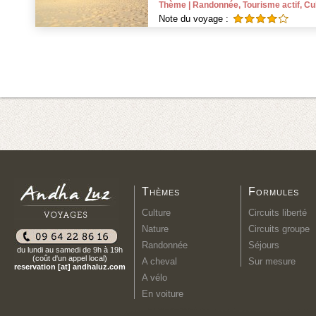
Thème | Randonnée, Tourisme actif, Cu
Note du voyage :
Thèmes
Formules
Culture
Circuits liberté
Nature
Circuits groupe
Randonnée
Séjours
du lundi au samedi de 9h à 19h
(coût d'un appel local)
A cheval
Sur mesure
reservation [at] andhaluz.com
A vélo
En voiture